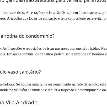
omo gambás) são afetados pelo veneno para ratos
zar esse risco. As estações de isca são fixas e, em áreas externas, po
res. A escolha dos locais de aplicação é feita com critério para evitar
 a rotina do condomínio?
to. As inspeções e reposições de iscas nas áreas comuns são rápidas. Na
ncia. Em áreas comuns, os trabalhos podem ser realizados em horário
lo vaso sanitário?
 nadadoras. Se houver uma falha ou rompimento na rede de esgoto, elas 
 problema vai além da unidade e requer a inspeção e desentupimento da r
na Vila Andrade