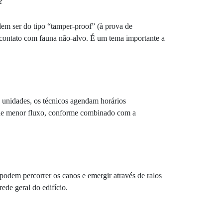
?
dem ser do tipo “tamper-proof” (à prova de
 o contato com fauna não-alvo. É um tema importante a
s unidades, os técnicos agendam horários
s de menor fluxo, conforme combinado com a
podem percorrer os canos e emergir através de ralos
ede geral do edifício.