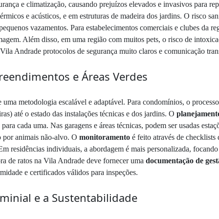
nça e climatização, causando prejuízos elevados e invasivos para rep
rmicos e acústicos, e em estruturas de madeira dos jardins. O risco sani
pequenos vazamentos. Para estabelecimentos comerciais e clubes da regi
magem. Além disso, em uma região com muitos pets, o risco de intoxic
Vila Andrade protocolos de segurança muito claros e comunicação tran
reendimentos e Áreas Verdes
e uma metodologia escalável e adaptável. Para condomínios, o processo
iras) até o estado das instalações técnicas e dos jardins. O
planejamento
os para cada uma. Nas garagens e áreas técnicas, podem ser usadas estaçõ
o por animais não-alvo. O
monitoramento
é feito através de checklists
. Em residências individuais, a abordagem é mais personalizada, focando
dora de ratos na Vila Andrade deve fornecer uma
documentação de gest
midade e certificados válidos para inspeções.
inial e a Sustentabilidade