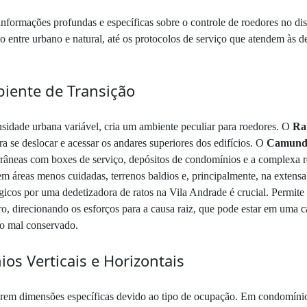
informações profundas e específicas sobre o controle de roedores no di
ão entre urbano e natural, até os protocolos de serviço que atendem às 
iente de Transição
sidade urbana variável, cria um ambiente peculiar para roedores. O
Rat
ara se deslocar e acessar os andares superiores dos edifícios. O
Camundo
râneas com boxes de serviço, depósitos de condomínios e a complexa red
em áreas menos cuidadas, terrenos baldios e, principalmente, na extens
ógicos por uma dedetizadora de ratos na Vila Andrade é crucial. Permit
o, direcionando os esforços para a causa raiz, que pode estar em uma
ho mal conservado.
s Verticais e Horizontais
irem dimensões específicas devido ao tipo de ocupação. Em condomínios 