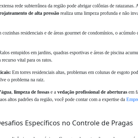
xtensa rede subterrânea da região pode abrigar colônias de ratazanas. A
rojateamento de alta pressão
realiza uma limpeza profunda e não inva
cozinhas residenciais e de áreas gourmet de condomínios, o acúmulo d
alos entupidos em jardins, quadras esportivas e áreas de piscina acu
recurso vital para os ratos.
icais:
Em torres residenciais altas, problemas em colunas de esgoto pode
lve o problema na raiz.
d’água
,
limpeza de fossas
e a
vedação profissional de aberturas
em fa
aos altos padrões da região, você pode contar com a expertise da
Empre
esafios Específicos no Controle de Pragas