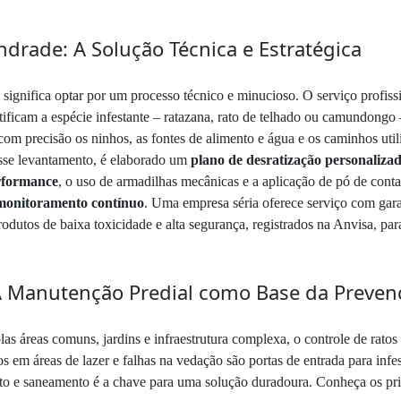
ndrade: A Solução Técnica e Estratégica
 significa optar por um processo técnico e minucioso. O serviço profis
ificam a espécie infestante – ratazana, rato de telhado ou camundongo –
com precisão os ninhos, as fontes de alimento e água e os caminhos util
sse levantamento, é elaborado um
plano de desratização personaliza
erformance
, o uso de armadilhas mecânicas e a aplicação de pó de cont
 monitoramento contínuo
. Uma empresa séria oferece serviço com garan
produtos de baixa toxicidade e alta segurança, registrados na Anvisa, par
: A Manutenção Predial como Base da Preven
 áreas comuns, jardins e infraestrutura complexa, o controle de rato
dos em áreas de lazer e falhas na vedação são portas de entrada para i
nto e saneamento é a chave para uma solução duradoura. Conheça os prin