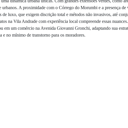
e uma dinâmica urbana únicas. Com grandes extensões verdes, como áre
 e urbanos. A proximidade com o Córrego do Morumbi e a presença de vi
os de luxo, que exigem discrição total e métodos não invasivos, até con
 ratos na Vila Andrade com experiência local compreende essas nuanc
em um comércio na Avenida Giovanni Gronchi, adaptando sua estratégi
a e no mínimo de transtorno para os moradores.