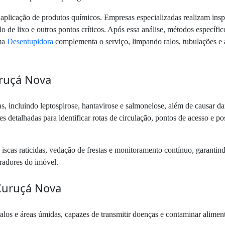
aplicação de produtos químicos. Empresas especializadas realizam inspe
o de lixo e outros pontos críticos. Após essa análise, métodos específic
uma
Desentupidora
complementa o serviço, limpando ralos, tubulações e 
uruçá Nova
s, incluindo leptospirose, hantavirose e salmonelose, além de causar da
es detalhadas para identificar rotas de circulação, pontos de acesso e p
e iscas raticidas, vedação de frestas e monitoramento contínuo, garanti
oradores do imóvel.
 Curuçá Nova
los e áreas úmidas, capazes de transmitir doenças e contaminar alimento