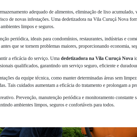
Armazenamento adequado de alimentos, eliminação de lixo acumulado, ve
isco de novas infestações. Uma dedetizadora na Vila Curuçá Nova forne
ambientes limpos e seguros.
o periódica, ideais para condomínios, restaurantes, indústrias e comér
s antes que se tornem problemas maiores, proporcionando economia, seg
ntir a eficácia do serviço. Uma
dedetizadora na Vila Curuçá Nova
i
sionais qualificados, garantindo um serviço seguro, eficiente e durado
ientações da equipe técnica, como manter determinadas áreas sem limpe
tadas. Tais cuidados aumentam a eficácia do tratamento e prolongam a pro
 reativo. Prevenção, manutenção periódica e monitoramento constante sã
antindo ambientes limpos, seguros e confortáveis para todos.