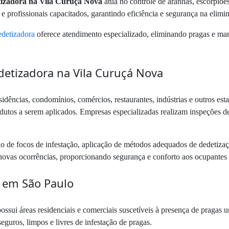
tizadora na Vila Curuçá Nova
atua no controle de aranhas, escorpiõe
 e profissionais capacitados, garantindo eficiência e segurança na elim
detizadora
oferece atendimento especializado, eliminando pragas e man
detizadora na Vila Curuçá Nova
idências, condomínios, comércios, restaurantes, indústrias e outros est
odutos a serem aplicados. Empresas especializadas realizam inspeções de
ção de focos de infestação, aplicação de métodos adequados de dedetiz
novas ocorrências, proporcionando segurança e conforto aos ocupantes
a em São Paulo
sui áreas residenciais e comerciais suscetíveis à presença de pragas
eguros, limpos e livres de infestação de pragas.