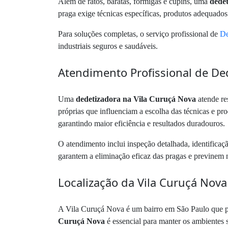
Além de ratos, baratas, formigas e cupins, uma
dede
praga exige técnicas específicas, produtos adequados
Para soluções completas, o serviço profissional de
De
industriais seguros e saudáveis.
Atendimento Profissional de De
Uma
dedetizadora na Vila Curuçá Nova
atende res
próprias que influenciam a escolha das técnicas e pr
garantindo maior eficiência e resultados duradouros.
O atendimento inclui inspeção detalhada, identifica
garantem a eliminação eficaz das pragas e previnem 
Localização da Vila Curuçá Nov
A Vila Curuçá Nova é um bairro em São Paulo que pos
Curuçá Nova
é essencial para manter os ambientes s