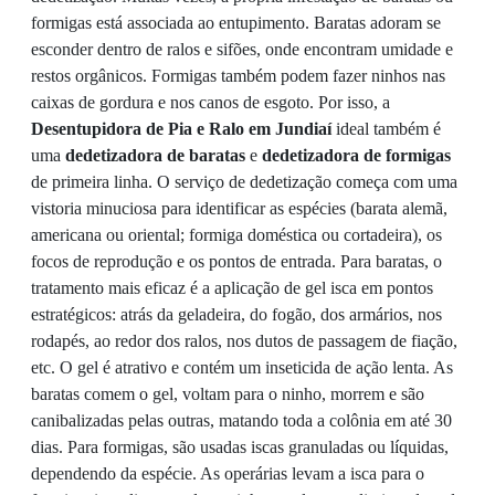
formigas está associada ao entupimento. Baratas adoram se
esconder dentro de ralos e sifões, onde encontram umidade e
restos orgânicos. Formigas também podem fazer ninhos nas
caixas de gordura e nos canos de esgoto. Por isso, a
Desentupidora de Pia e Ralo em Jundiaí
ideal também é
uma
dedetizadora de baratas
e
dedetizadora de formigas
de primeira linha. O serviço de dedetização começa com uma
vistoria minuciosa para identificar as espécies (barata alemã,
americana ou oriental; formiga doméstica ou cortadeira), os
focos de reprodução e os pontos de entrada. Para baratas, o
tratamento mais eficaz é a aplicação de gel isca em pontos
estratégicos: atrás da geladeira, do fogão, dos armários, nos
rodapés, ao redor dos ralos, nos dutos de passagem de fiação,
etc. O gel é atrativo e contém um inseticida de ação lenta. As
baratas comem o gel, voltam para o ninho, morrem e são
canibalizadas pelas outras, matando toda a colônia em até 30
dias. Para formigas, são usadas iscas granuladas ou líquidas,
dependendo da espécie. As operárias levam a isca para o