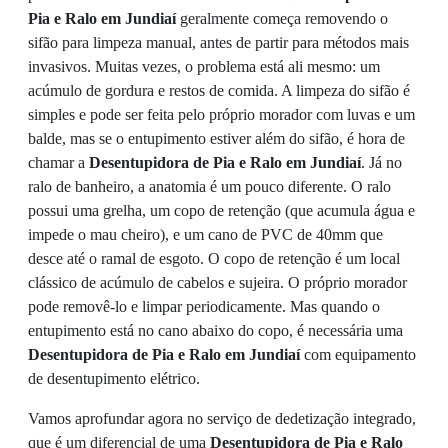
Pia e Ralo em Jundiaí
geralmente começa removendo o
sifão para limpeza manual, antes de partir para métodos mais
invasivos. Muitas vezes, o problema está ali mesmo: um
acúmulo de gordura e restos de comida. A limpeza do sifão é
simples e pode ser feita pelo próprio morador com luvas e um
balde, mas se o entupimento estiver além do sifão, é hora de
chamar a
Desentupidora de Pia e Ralo em Jundiaí
. Já no
ralo de banheiro, a anatomia é um pouco diferente. O ralo
possui uma grelha, um copo de retenção (que acumula água e
impede o mau cheiro), e um cano de PVC de 40mm que
desce até o ramal de esgoto. O copo de retenção é um local
clássico de acúmulo de cabelos e sujeira. O próprio morador
pode removê-lo e limpar periodicamente. Mas quando o
entupimento está no cano abaixo do copo, é necessária uma
Desentupidora de Pia e Ralo em Jundiaí
com equipamento
de desentupimento elétrico.
Vamos aprofundar agora no serviço de dedetização integrado,
que é um diferencial de uma
Desentupidora de Pia e Ralo