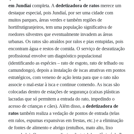
em Jundiaí
completa. A
dedetizadora de ratos
merece um
destaque especial, pois Jundiaí, por ser uma cidade com
muitos parques, áreas verdes e também regiões de
hortifrutigranjeiros, tem uma população significativa de
roedores silvestres que eventualmente invadem as áreas
urbanas. Os ratos são atraídos por ralos e pias entupidas, pois
encontram água e restos de comida. O serviço de desratização
profissional envolve um diagnóstico populacional
(identificando as espécies – rato de esgoto, rato de telhado ou
camundongo), depois a instalação de iscas atrativas em pontos
estratégicos, com veneno de ação lenta para que o rato não
associe o mal-estar à isca e continue comendo. As iscas são
colocadas dentro de estações de segurança (caixas plásticas
lacradas que só permitem a entrada do rato, impedindo o
acesso de crianças e cães). Além disso, a
dedetizadora de
ratos
também realiza a vedação de pontos de entrada (telas
em ralos, espumas expansivas em frestas, etc.) e a eliminação
de fontes de alimento e abrigo (entulhos, mato alto, lixo