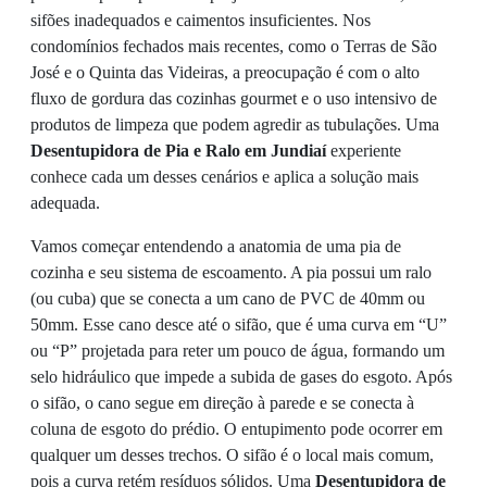
sifões inadequados e caimentos insuficientes. Nos
condomínios fechados mais recentes, como o Terras de São
José e o Quinta das Videiras, a preocupação é com o alto
fluxo de gordura das cozinhas gourmet e o uso intensivo de
produtos de limpeza que podem agredir as tubulações. Uma
Desentupidora de Pia e Ralo em Jundiaí
experiente
conhece cada um desses cenários e aplica a solução mais
adequada.
Vamos começar entendendo a anatomia de uma pia de
cozinha e seu sistema de escoamento. A pia possui um ralo
(ou cuba) que se conecta a um cano de PVC de 40mm ou
50mm. Esse cano desce até o sifão, que é uma curva em “U”
ou “P” projetada para reter um pouco de água, formando um
selo hidráulico que impede a subida de gases do esgoto. Após
o sifão, o cano segue em direção à parede e se conecta à
coluna de esgoto do prédio. O entupimento pode ocorrer em
qualquer um desses trechos. O sifão é o local mais comum,
pois a curva retém resíduos sólidos. Uma
Desentupidora de