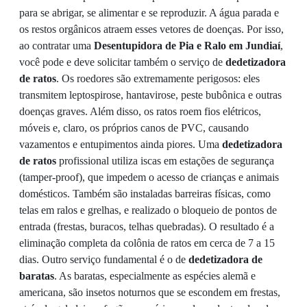
para se abrigar, se alimentar e se reproduzir. A água parada e
os restos orgânicos atraem esses vetores de doenças. Por isso,
ao contratar uma
Desentupidora de Pia e Ralo em Jundiaí
,
você pode e deve solicitar também o serviço de
dedetizadora
de ratos
. Os roedores são extremamente perigosos: eles
transmitem leptospirose, hantavirose, peste bubônica e outras
doenças graves. Além disso, os ratos roem fios elétricos,
móveis e, claro, os próprios canos de PVC, causando
vazamentos e entupimentos ainda piores. Uma
dedetizadora
de ratos
profissional utiliza iscas em estações de segurança
(tamper-proof), que impedem o acesso de crianças e animais
domésticos. Também são instaladas barreiras físicas, como
telas em ralos e grelhas, e realizado o bloqueio de pontos de
entrada (frestas, buracos, telhas quebradas). O resultado é a
eliminação completa da colônia de ratos em cerca de 7 a 15
dias. Outro serviço fundamental é o de
dedetizadora de
baratas
. As baratas, especialmente as espécies alemã e
americana, são insetos noturnos que se escondem em frestas,