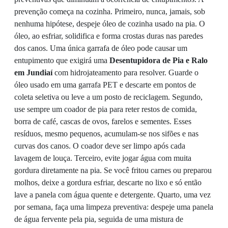
prevenção começa na cozinha. Primeiro, nunca, jamais, sob
nenhuma hipótese, despeje óleo de cozinha usado na pia. O
óleo, ao esfriar, solidifica e forma crostas duras nas paredes
dos canos. Uma única garrafa de óleo pode causar um
entupimento que exigirá uma
Desentupidora de Pia e Ralo
em Jundiaí
com hidrojateamento para resolver. Guarde o
óleo usado em uma garrafa PET e descarte em pontos de
coleta seletiva ou leve a um posto de reciclagem. Segundo,
use sempre um coador de pia para reter restos de comida,
borra de café, cascas de ovos, farelos e sementes. Esses
resíduos, mesmo pequenos, acumulam-se nos sifões e nas
curvas dos canos. O coador deve ser limpo após cada
lavagem de louça. Terceiro, evite jogar água com muita
gordura diretamente na pia. Se você fritou carnes ou preparou
molhos, deixe a gordura esfriar, descarte no lixo e só então
lave a panela com água quente e detergente. Quarto, uma vez
por semana, faça uma limpeza preventiva: despeje uma panela
de água fervente pela pia, seguida de uma mistura de