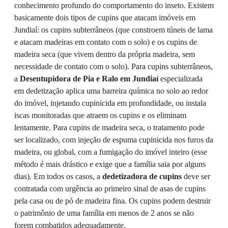
conhecimento profundo do comportamento do inseto. Existem
basicamente dois tipos de cupins que atacam imóveis em
Jundiaí: os cupins subterrâneos (que constroem túneis de lama
e atacam madeiras em contato com o solo) e os cupins de
madeira seca (que vivem dentro da própria madeira, sem
necessidade de contato com o solo). Para cupins subterrâneos,
a
Desentupidora de Pia e Ralo em Jundiaí
especializada
em dedetização aplica uma barreira química no solo ao redor
do imóvel, injetando cupinicida em profundidade, ou instala
iscas monitoradas que atraem os cupins e os eliminam
lentamente. Para cupins de madeira seca, o tratamento pode
ser localizado, com injeção de espuma cupinicida nos furos da
madeira, ou global, com a fumigação do imóvel inteiro (esse
método é mais drástico e exige que a família saia por alguns
dias). Em todos os casos, a
dedetizadora de cupins
deve ser
contratada com urgência ao primeiro sinal de asas de cupins
pela casa ou de pó de madeira fina. Os cupins podem destruir
o patrimônio de uma família em menos de 2 anos se não
forem combatidos adequadamente.