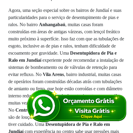
Agora, uma seção especial sobre os bairros de Jundiaí e suas
particularidades para o serviço de desentupimento de pias e
ralos. No bairro
Anhangabaú
, muitas casas foram
construídas em áreas de antigas várzeas, com lençol freático
muito próximo à superfície. Isso faz com que as tubulações de
esgoto, inclusive as de pias e ralos, tenham dificuldade de
escoamento por gravidade. Uma
Desentupidora de Pia e
Ralo em Jundiaí
experiente pode recomendar a instalação de
sistemas de bombeamento ou de válvulas de retenção para
evitar refluxo. No
Vila Arens
, bairro industrial, muitas casas
de operários foram construídas décadas atrás com tubulações
de amianto ou ferro, que hoje estão corroídas e com diâmetro
interno reduzido. O serviço de desentupimento nessa região
muitas vezes exige a substituição de trechos inteiros de cano.
No
Centro
, os imóveis são antigos e os sifões muitas vezes
são de louça ou metal, que podem quebrar se o técnico não
tiver cuidado. Uma
Desentupidora de Pia e Ralo em
Jundiaí
com experiência no centro sabe usar pressões mais