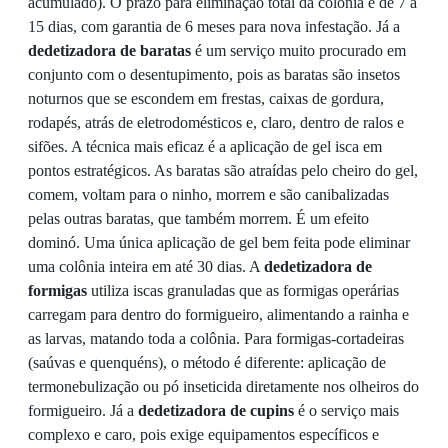
acumulado). O prazo para eliminação total da colônia é de 7 a
15 dias, com garantia de 6 meses para nova infestação. Já a
dedetizadora de baratas
é um serviço muito procurado em
conjunto com o desentupimento, pois as baratas são insetos
noturnos que se escondem em frestas, caixas de gordura,
rodapés, atrás de eletrodomésticos e, claro, dentro de ralos e
sifões. A técnica mais eficaz é a aplicação de gel isca em
pontos estratégicos. As baratas são atraídas pelo cheiro do gel,
comem, voltam para o ninho, morrem e são canibalizadas
pelas outras baratas, que também morrem. É um efeito
dominó. Uma única aplicação de gel bem feita pode eliminar
uma colônia inteira em até 30 dias. A
dedetizadora de
formigas
utiliza iscas granuladas que as formigas operárias
carregam para dentro do formigueiro, alimentando a rainha e
as larvas, matando toda a colônia. Para formigas-cortadeiras
(saúvas e quenquéns), o método é diferente: aplicação de
termonebulização ou pó inseticida diretamente nos olheiros do
formigueiro. Já a
dedetizadora de cupins
é o serviço mais
complexo e caro, pois exige equipamentos específicos e