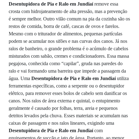
Desentupidora de Pia e Ralo em Jundiaí
remove essa
crosta com hidrojateamento de alta pressão, mas a prevenção
é sempre melhor. Outro vilão comum na pia da cozinha são os
restos de comida, borra de café, cascas de ovos e farelos.
Mesmo com o triturador de alimentos, pequenas partículas
podem se acumular nos sifões e nas curvas dos canos. Já nos
ralos de banheiro, o grande problema é o acúmulo de cabelos
misturados com sabão, cremes e condicionadores. Essa massa
pegajosa, conhecida como “capilar”, gruda nas paredes do
ralo e vai formando uma barreira que impede a passagem da
água. Uma
Desentupidora de Pia e Ralo em Jundiaí
utiliza
ferramentas específicas, como a serpente ou o desentupidor
elétrico, para remover esses bolos de cabelo sem danificar os
canos. Nos ralos de área externa e quintal, o entupimento
geralmente é causado por folhas, terra, areia e pequenos
detritos levados pela chuva. Esses materiais se acumulam nas
caixas de passagem e nos ralos lineares, exigindo uma
Desentupidora de Pia e Ralo em Jundiaí
com
equipamentos de sucção e jato de água. Portanto, ao menor