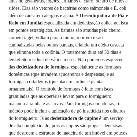
atrás de geladeiras, fogões, armários e, claro, dentro de ralos e
sifões. Elas são vetores de bactérias como salmonela e E. coli,
além de causarem alergias e asma. A
Desentupidora de Pia e
Ralo em Jundiaí
especializada em dedetização aplica gel isca
em pontos estratégicos. As baratas são atraídas pelo cheiro,
comem o gel, voltam para o ninho, morrem e são
canibalizadas pelas outras baratas, criando um efeito cascata
que elimina toda a colônia. O tratamento dura até 30 dias e
tem efeito residual de vários meses. Não podemos esquecer
das
dedetizadora de formigas
, especialmente as formigas
domésticas (que invadem açucareiros e despensas) e as
formigas-cortadeiras (que atacam jardins e plantas
ornamentais). O controle de formigas é feito com iscas
granuladas que as operárias levam para o formigueiro,
matando a rainha e as larvas. Para formigas-cortadeiras, o
método pode incluir a aplicação de pó inseticida nos olheiros
do formigueiro. Já as
dedetizadora de cupins
é um serviço
de alta complexidade, pois os cupins são pragas silenciosas
que destroem a estrutura de madeira de um imóvel em poucos