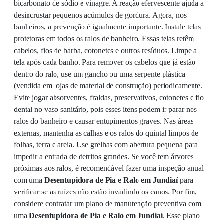
bicarbonato de sódio e vinagre. A reação efervescente ajuda a
desincrustar pequenos acúmulos de gordura. Agora, nos
banheiros, a prevenção é igualmente importante. Instale telas
protetoras em todos os ralos de banheiro. Essas telas retêm
cabelos, fios de barba, cotonetes e outros resíduos. Limpe a
tela após cada banho. Para remover os cabelos que já estão
dentro do ralo, use um gancho ou uma serpente plástica
(vendida em lojas de material de construção) periodicamente.
Evite jogar absorventes, fraldas, preservativos, cotonetes e fio
dental no vaso sanitário, pois esses itens podem ir parar nos
ralos do banheiro e causar entupimentos graves. Nas áreas
externas, mantenha as calhas e os ralos do quintal limpos de
folhas, terra e areia. Use grelhas com abertura pequena para
impedir a entrada de detritos grandes. Se você tem árvores
próximas aos ralos, é recomendável fazer uma inspeção anual
com uma
Desentupidora de Pia e Ralo em Jundiaí
para
verificar se as raízes não estão invadindo os canos. Por fim,
considere contratar um plano de manutenção preventiva com
uma
Desentupidora de Pia e Ralo em Jundiaí
. Esse plano